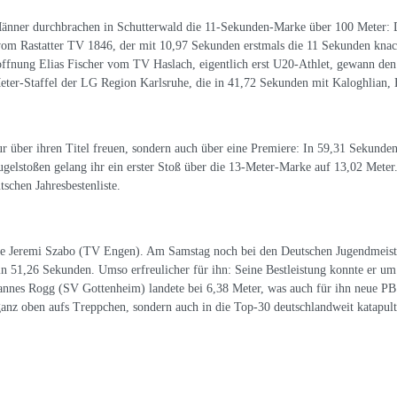
änner durchbrachen in Schutterwald die 11-Sekunden-Marke über 100 Meter: 
om Rastatter TV 1846, der mit 10,97 Sekunden erstmals die 11 Sekunden kna
ffnung Elias Fischer vom TV Haslach, eigentlich erst U20-Athlet, gewann de
Meter-Staffel der LG Region Karlsruhe, die in 41,72 Sekunden mit Kaloghlian
r über ihren Titel freuen, sondern auch über eine Premiere: In 59,31 Sekunden
elstoßen gelang ihr ein erster Stoß über die 13-Meter-Marke auf 13,02 Meter. 
tschen Jahresbestenliste.
 Jeremi Szabo (TV Engen). Am Samstag noch bei den Deutschen Jugendmeisters
in 51,26 Sekunden. Umso erfreulicher für ihn: Seine Bestleistung konnte er um
ohannes Rogg (SV Gottenheim) landete bei 6,38 Meter, was auch für ihn neue 
ganz oben aufs Treppchen, sondern auch in die Top-30 deutschlandweit katapult