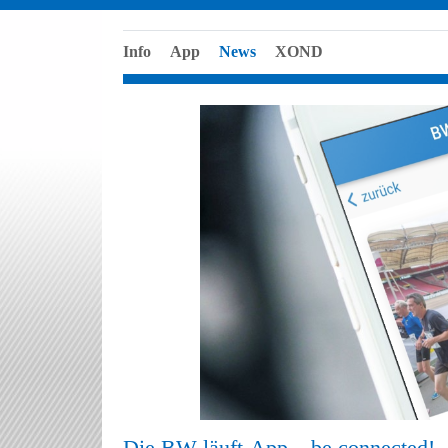
Info
App
News
XOND
Die BW läuft-App – be connected!