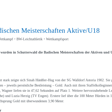
dischen Meisterschaften Aktive/U18
ettkampf
BW-Leichtathletik
Wettkampfsport
 wurden in Schutterwald die Badischen Meisterschaften der Aktiven und U
n
 stark zeigte sich Sinah Hänßler-Hug von der SG Walldorf Astoria 1902. Sie
n – jeweils persönliche Bestleistung – Gold. Auch mit ihren Staffelkolleginne
 Wagner liefen sie in 47,62 Sekunden auf Platz 1. Weitere hervorzuhebende L
he) und Luzia Herzig (TV Engen). Erstere lief über die 100 Meter Hürden in
chsprung Gold mit überwundenen 3,90 Meter.
r