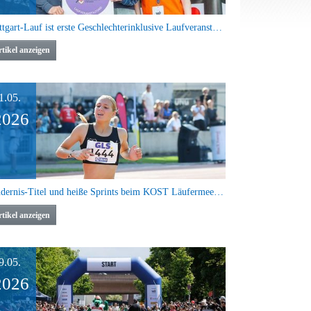
Stuttgart-Lauf ist erste Geschlechterinklusive Laufveranstaltung Deutschlands
tikel anzeigen
1.05.
2026
Hindernis-Titel und heiße Sprints beim KOST Läufermeeting Pliezhausen
tikel anzeigen
9.05.
2026