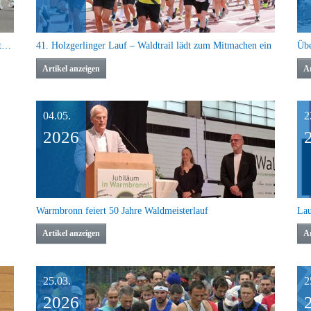
Deutschland läuft wieder: Kilometer sammeln für den guten Zweck
41. Holzgerlinger Lauf – Waldtrail lädt zum Mitmachen ein
Artikel anzeigen
Ar
04.05.
2
2026
Warmbronn feiert 50 Jahre Waldmeisterlauf
Lau
Artikel anzeigen
Ar
25.03.
2
2026