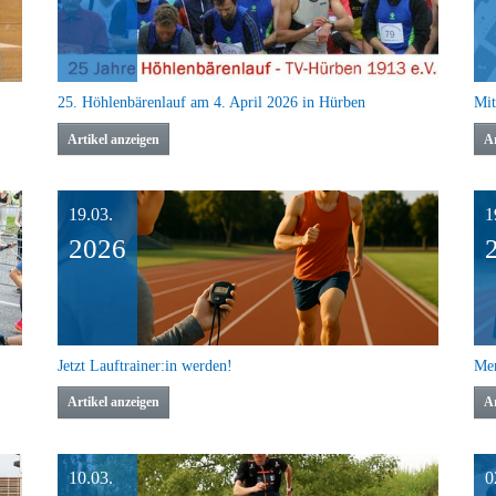
25. Höhlenbärenlauf am 4. April 2026 in Hürben
Mit
Artikel anzeigen
Ar
19.03.
1
2026
Jetzt Lauftrainer:in werden!
Artikel anzeigen
Ar
10.03.
0