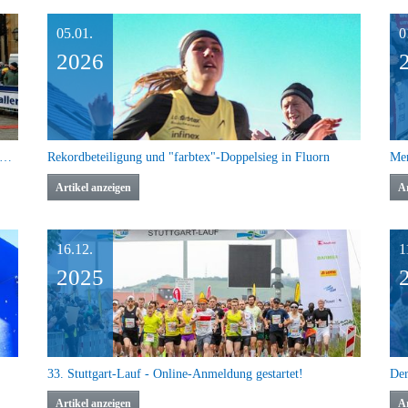
05.01.
0
2026
rde beim traditionellen Dreikönigslauf in Schwäbisch Hall
Rekordbeteiligung und "farbtex"-Doppelsieg in Fluorn
Mer
Artikel anzeigen
Ar
16.12.
1
2025
33. Stuttgart-Lauf - Online-Anmeldung gestartet!
Artikel anzeigen
Ar