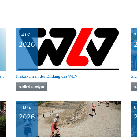
14.07.
2
2026
XOND Convention: Inspiration für Laufen, Fitness und Gesundheit
Praktikum in der Bildung des WLV
Artikel anzeigen
Ar
18.06.
0
2026