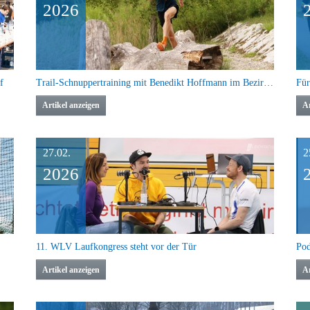
2026
f
Trail-Schnuppertraining mit Benedikt Hoffmann im Bezirk Hegau-Bodensee
Für
Artikel anzeigen
Ar
27.02.
2
2026
11. WLV Laufkongress steht vor der Tür
Artikel anzeigen
Ar