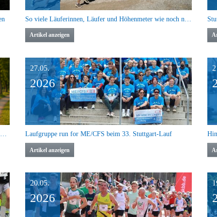
en
So viele Läuferinnen, Läufer und Höhenmeter wie noch nie im Steinbruch
Artikel anzeigen
Ar
27.05.
2
2026
Neue Chancen für Vereine: Ausrichtende für die Lauf- und Walking Coach-Ausbildung gesucht
Laufgruppe run for ME/CFS beim 33. Stuttgart-Lauf
Artikel anzeigen
Ar
20.05.
1
2026