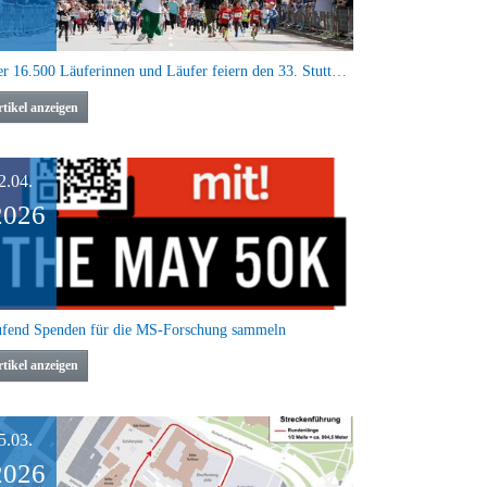
Über 16.500 Läuferinnen und Läufer feiern den 33. Stuttgart-Lauf bei bestem Laufwetter
tikel anzeigen
2.04.
2026
fend Spenden für die MS-Forschung sammeln
tikel anzeigen
5.03.
2026