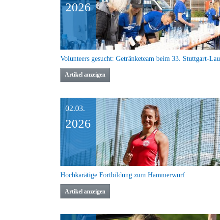
2026
Volunteers gesucht: Getränketeam beim 33. Stuttgart-Lau
Artikel anzeigen
02.03.
2026
Hochkarätige Fortbildung zum Hammerwurf
Artikel anzeigen