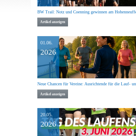
BW Trail: Notz und Coenning gewinnen am Hohenneuff
Artikel anzeigen
01.06.
2026
Artikel anzeigen
20.05.
2026