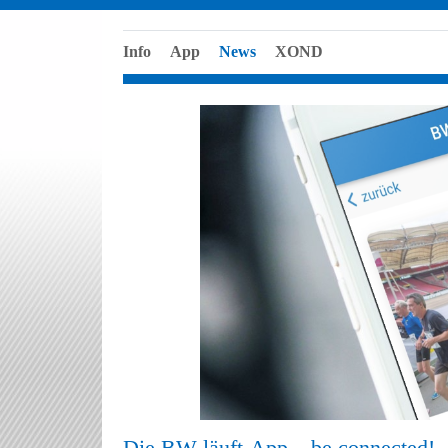
Info
App
News
XOND
Die BW läuft-App – be connected!