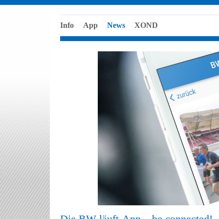
Info
App
News
XOND
Die BW läuft-App – be connected!