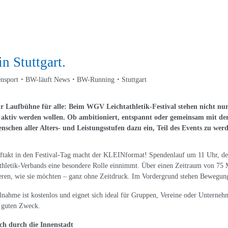
n Stuttgart.
ensport
BW-läuft News
BW-Running
Stuttgart
r Laufbühne für alle: Beim WGV Leichtathletik-Festival stehen nicht nur
st aktiv werden wollen. Ob ambitioniert, entspannt oder gemeinsam mit d
chen aller Alters- und Leistungsstufen dazu ein, Teil des Events zu wer
takt in den Festival-Tag macht der KLEINformat! Spendenlauf um 11 Uhr, de
thletik-Verbands eine besondere Rolle einnimmt. Über einen Zeitraum von 75
eren, wie sie möchten – ganz ohne Zeitdruck. Im Vordergrund stehen Bewegun
lnahme ist kostenlos und eignet sich ideal für Gruppen, Vereine oder Unterneh
 guten Zweck.
ich durch die Innenstadt