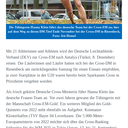
Die Tübingerin Hanna Klein führt das deutsche Team bei der Cross-EM an; hier
auf dem Weg zu ihrem DM-Titel Ende November bei der Cross-DM in Riesenbeck,
Foto: Iris Hensel
Mit 21 Athletinnen und Athleten wird der Deutsche Leichtathletik-
Verband (DLV) zur Cross-EM nach Antalya (Türkei; 8. Dezember)
reisen. Die Läuferinnen und Läufer hatten sich bei der Cross-DM in
Riesenbeck am zurückliegenden Samstag für einen Einsatz empfohlen,
je zwei Startplätze in der U20 waren bereits beim Sparkassen Cross in
Pforzheim vergeben worden.
Als frisch gekürte Deutsche Cross-Meisterin führt Hanna Klein das
deutsche Frauen-Team an. Vor zwei Jahren gewann die Tübingerin mit
der Mannschaft Cross-EM-Gold. Ein weiteres Mitglied des Gold-
Quintetts von 2022 steht ebenfalls im Aufgebot: Konstanze
Klosterhalfen (TSV Bayer 04 Leverkusen. Die 5.000-Meter-
Europameisterin von 2022 möchte sich über das Cross-Ranking
frühzeitig für die WM 2025 in Tokio (Japan; 13. bis 21. September)