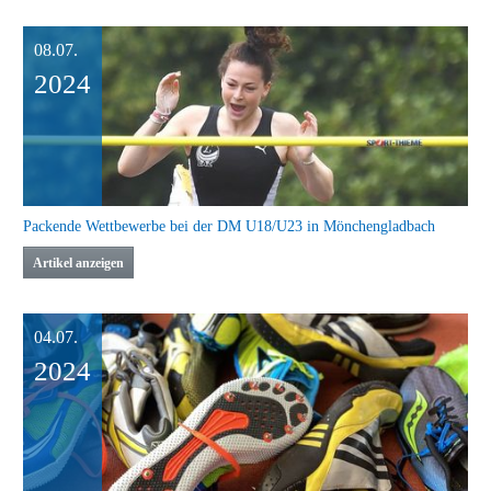
08.07.
2024
Packende Wettbewerbe bei der DM U18/U23 in Mönchengladbach
Artikel anzeigen
04.07.
2024