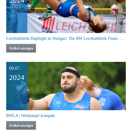
2024
Leichtathletik-Highlight in Stuttgart: Die BW Leichtathletik Finals mit WLV Jugend U16
Artikel anzeigen
09.07.
2024
BWLA | Wettkampf kompakt
Artikel anzeigen