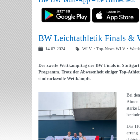
BW Leichtathletik Finals &
14.07.2024
WLV
Top-News WLV
Wett
Der zweite Wettkampftag der BW Finals in Stuttgart
Programm. Trotz der Abwesenheit einiger Top-Athleten
eindrucksvolle Wettkämpfe.
Bei den
Aimen 
starke 
beeindr
Das 11
errang.
dahinte