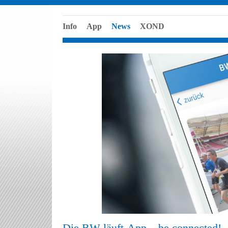
Info
App
News
XOND
Die BW läuft-App – be connected!