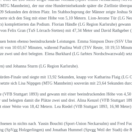
MTG Mannheim), der nur eine Hundertstelsekunde später die Ziellinie überqu
09 Sekunden den dritten Platz. Im Stabhochsprung der Männer zeigte Joshua 
herte sich den Sieg mit einer Höhe von 5,10 Metern. Lion-Jerome Tür (LG N
cs) komplettierten das Podium. Florian Händle (LG Region Karlsruhe) gewann
 von Felix Gran (TuS Lörrach-Stetten) mit 47,34 Meter und David Rathgeber (L
auen boten ebenso beeindruckende Leistungen. Emma Simpson Dore (SSV Ulm 
eit von 10:03,67 Minuten, während Paulina Wolf (TSV Reute, 10:19,53 Minut
tze zwei und drei belegten. Elena Burkhard (LG farbtex Nordschwarzwald) setz
en) und Johanna Sturm (LG Region Karlsruhe).
rden-Finale und siegte mit 13,92 Sekunden, knapp vor Katharina Flaig (LG 
 setzte sich Lisa Nippgen (MTG Mannheim) souverän mit 23,64 Sekunden durc
e (VFB Stuttgart 1893) und gewann mit einer beeindruckenden Höhe von 4,50
und belegten damit die Plätze zwei und drei. Alina Kenzel (VFB Stuttgart 189
 einer Weite von 18,42 Metern. Lea Riedel (VfB Stuttgart 1893, 16,98 Meter
hsenen in nichts nach. Yassin Bouchti (Sport-Union Neckarsulm) und Fred Fu
g (SpVgg Holzgerlingen) und Jonathan Hummel (Spvgg Weil der Stadt) die 80