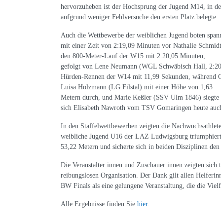
hervorzuheben ist der Hochsprung der Jugend M14, in 
aufgrund weniger Fehlversuche den ersten Platz belegte.
Auch die Wettbewerbe der weiblichen Jugend boten span
mit einer Zeit von 2:19,09 Minuten vor Nathalie Schmi
den 800-Meter-Lauf der W15 mit 2:20,05 Minuten,
gefolgt von Lene Neumann (WGL Schwäbisch Hall, 2:20,
Hürden-Rennen der W14 mit 11,99 Sekunden, während Co
Luisa Holzmann (LG Filstal) mit einer Höhe von 1,63
Metern durch, und Marie Keßler (SSV Ulm 1846) siegte 
sich Elisabeth Nawroth vom TSV Gomaringen heute auch
In den Staffelwettbewerben zeigten die Nachwuchsathle
weibliche Jugend U16 der LAZ Ludwigsburg triumphiert
53,22 Metern und sicherte sich in beiden Disziplinen den 
Die Veranstalter:innen und Zuschauer:innen zeigten sich
reibungslosen Organisation. Der Dank gilt allen Helferi
BW Finals als eine gelungene Veranstaltung, die die Viel
Alle Ergebnisse finden Sie
hier
.