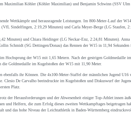
dem Maximilian Köhler (Köhler Maximilian) und Benjamin Schwinn (SSV Ulm 
nende Wettkämpfe und herausragende Leistungen. Im 800-Meter-Lauf der W14 
dt (VfL Sindelfingen, 2:19,29 Minuten) und Carla Meyer-Berge (LG Staufen, 2
42 Minuten) und Chiara Heidinger (LG Neckar-Enz, 2:24,81 Minuten). Anna 
llin Schmidt (SG Dettingen/Donau) das Rennen der W15 in 11,94 Sekunden fü
im Hochsprung der W15 mit 1,65 Metern. Nach der gestrigen Goldmedaille im 
 die Goldmedaille im Kugelstoßen der W15 mit 11,90 Meter.
ten ebenfalls ihr Können. Die 4x100-Meter-Staffel der männlichen Jugend U16
e. Clesio De Carvalho beeindruckte im Kugelstoßen und Diskuswurf der Juge
ersten Platz.
 trotz der Herausforderungen und der Abwesenheit einiger Top-Athlet:innen äuß
nnen und Helfern, die zum Erfolg dieses zweiten Wettkampftages beigetragen ha
falt und das hohe Niveau der Leichtathletik in Baden-Württemberg eindrucksvoll