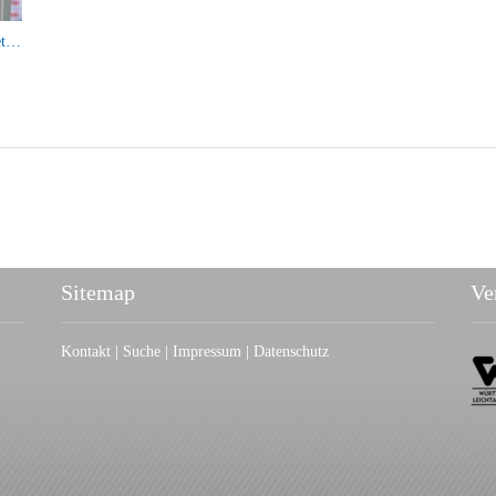
Leichtathletik-Highlight in Stuttgart: Die BW Leichtathletik Finals mit WLV Jugend U16
Sitemap
Ve
Kontakt
|
Suche
|
I
mpressum
|
Datenschutz