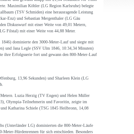
erte. Maximilian Köhler (LG Region Karlsruhe) belegte
Stallbaum (TSV Schmiden) eine herausragende Leistung
eckar-Enz) und Sebastian Mergenthaler (LG Gäu
 den Diskuswurf mit einer Weite von 49,01 Metern,
G Filstal) mit einer Weite von 44,88 Meter.
1846) dominierte den 3000-Meter-Lauf und siegte mit
en) und Jana Legle (SSV Ulm 1846, 10:34,34 Minuten)
te ihre Erfolgsserie fort und gewann den 800-Meter-Lauf
Offenburg, 13,96 Sekunden) und Sharleen Klein (LG
h.
 Metern. Luzia Herzig (TV Engen) und Helen Müller
3), Olympia-Teilnehmerin und Favoritin, zeigte im
) und Katharina Schiele (TSG 1845 Heilbronn, 14,08
chs (Unterländer LG) dominierten die 800-Meter-Läufe
-Meter-Hürdenrennen für sich entschieden. Besonders