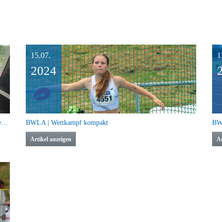
15.07.
1
2024
Weltpremiere auf Twitch: Livestream der BW Leichtathletik Finals mit WLV U16 ein voller Erfolg
BWLA | Wettkampf kompakt
BW 
Artikel anzeigen
Ar