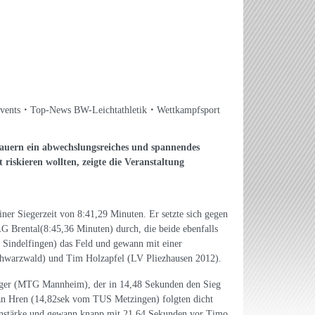
vents
Top-News BW-Leichtathletik
Wettkampfsport
hauern ein abwechslungsreiches und spannendes
riskieren wollten, zeigte die Veranstaltung
er Siegerzeit von 8:41,29 Minuten. Er setzte sich gegen
Brental(8:45,36 Minuten) durch, die beide ebenfalls
 Sindelfingen) das Feld und gewann mit einer
chwarzwald) und Tim Holzapfel (LV Pliezhausen 2012).
nger (MTG Mannheim), der in 14,48 Sekunden den Sieg
an Hren (14,82sek vom TUS Metzingen) folgten dicht
enstärke und gewann knapp mit 21,64 Sekunden vor Timo