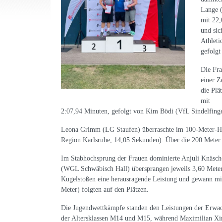
Lange (
mit 22,
und sic
Athleti
gefolgt
Die Fr
einer Z
die Plä
mit
2:07,94 Minuten, gefolgt von Kim Bödi (VfL Sindelfing
Leona Grimm (LG Staufen) überraschte im 100-Meter-Hü
Region Karlsruhe, 14,05 Sekunden). Über die 200 Meter
Im Stabhochsprung der Frauen dominierte Anjuli Knäsch
(WGL Schwäbisch Hall) übersprangen jeweils 3,60 Meter 
Kugelstoßen eine herausragende Leistung und gewann mit
Meter) folgten auf den Plätzen.
Die Jugendwettkämpfe standen den Leistungen der Erwac
der Altersklassen M14 und M15, während Maximilian Xin