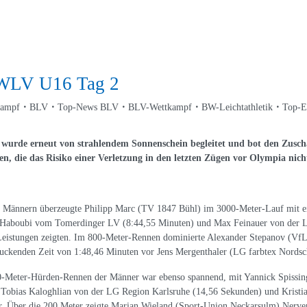
 WLV U16 Tag 2
kampf
BLV
Top-News BLV
BLV-Wettkampf
BW-Leichtathletik
Top-E
 wurde erneut von strahlendem Sonnenschein begleitet und bot den Zusc
, die das Risiko einer Verletzung in den letzten Zügen vor Olympia nicht 
 Männern überzeugte Philipp Marc (TV 1847 Bühl) im 3000-Meter-Lauf mit ein
Haboubi vom Tomerdinger LV (8:44,55 Minuten) und Max Feinauer von der LG 
Leistungen zeigten. Im 800-Meter-Rennen dominierte Alexander Stepanov (VfL
uckenden Zeit von 1:48,46 Minuten vor Jens Mergenthaler (LG farbtex Nords
0-Meter-Hürden-Rennen der Männer war ebenso spannend, mit Yannick Spissi
 Tobias Kaloghlian von der LG Region Karlsruhe (14,56 Sekunden) und Kristi
r. Über die 200 Meter zeigte Marian Wieland (Sport-Union Neckarsulm) Nerv