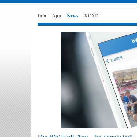
Info
App
News
XOND
Die BW läuft-App – be connected!