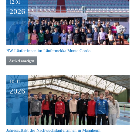
2026
Erstmalige gemeinsame Sprint- und Sprungkonferenz in Stuttgart
Artikel anzeigen
12.01.
2026
BW-Läufer:innen im Läufermekka Monte Gordo
Artikel anzeigen