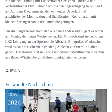
Anschluss erwartete die Kaderathleten ein Workshop zu „Mentalen
Strategien im Leistungssport“. Referentin Joana Schmidt erläuterte:
„Wir haben uns im Workshop dem breiten Spektrum der
Sportpsychologie mit spielerischen Inhalten genähert. Dabei durften
wir den ein oder anderen Aha-Moment erleben, zum Beispiel wie sich
Leistungsdruck auch positiv auf unsere Performance auswirken kann.
Die Kehrseite des Leistungsdrucks haben wir nicht außer Acht gelassen
und dessen mögliche Auswirkungen auf mentale und körperliche
Gesundheit thematisiert“, so die Sportwissenschaftlerin und angehende
sportpsychologische Beraterin.
Ein kleines Training mit Landestrainer Christoph Thürkow und
Verbandstrainer Olaf Labrenz schloss den Tageslehrgang in Stuttgart
ab. Auf dem Programm standen ein kurzer Dauerlauf mit
anschließender Mobilisation und Stabilisation, Koordination mit
kleinen Sprüngen sowie drei kurze Steigerungen.
Für die jüngeren Kaderathleten aus dem Landeskader 2 geht es schon
am Montag der neuen Woche weiter. Bis Mittwoch sind sie bei ihrem
LK2-Lehrgang an der Sportschule Albstadt. Ein großes Wiedersehen
wird es dann für sehr viele (Kader-) Athleten zu Ostern in Italien
geben: Traditionell sind in Cervia und Milano Marittima viele Vereine