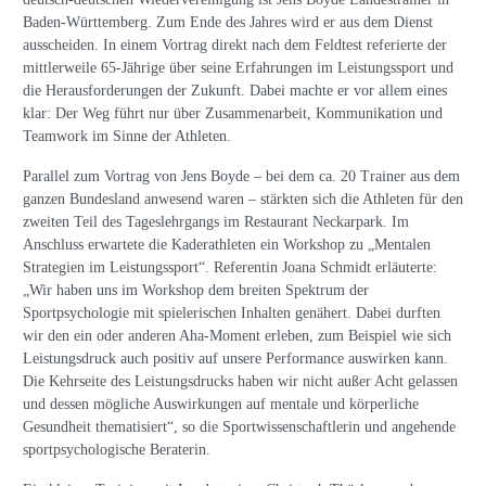
eingeladen sind, eröffnete den Tag am Bundesstützpunkt. Mit
Unterstützung der Sportmedizin am Universitätsklinikum Tübingen
wurden bei ca. 40 Athleten durch eine kleine Blutprobe vom
Ohrläppchen die Laktatwerte bestimmt. Die beiden Landestrainer Jens
Boyde und Christoph Thürkow geben den Athleten und deren
Heimtrainern mithilfe dieser Werte individuelle
Trainingsempfehlungen.
Dieses Prozedere führt Jens Boyde schon seit gut 35 Jahren durch.
Deutschlandweit einmalig ist der sogenannte Feldtest für
Landeskaderathleten in Baden-Württemberg. Seit kurz nach der
deutsch-deutschen Wiedervereinigung ist Jens Boyde Landestrainer in
Baden-Württemberg. Zum Ende des Jahres wird er aus dem Dienst
ausscheiden. In einem Vortrag direkt nach dem Feldtest referierte der
mittlerweile 65-Jährige über seine Erfahrungen im Leistungssport und
die Herausforderungen der Zukunft. Dabei machte er vor allem eines
klar: Der Weg führt nur über Zusammenarbeit, Kommunikation und
Teamwork im Sinne der Athleten.
Parallel zum Vortrag von Jens Boyde – bei dem ca. 20 Trainer aus dem
ganzen Bundesland anwesend waren – stärkten sich die Athleten für den
zweiten Teil des Tageslehrgangs im Restaurant Neckarpark. Im