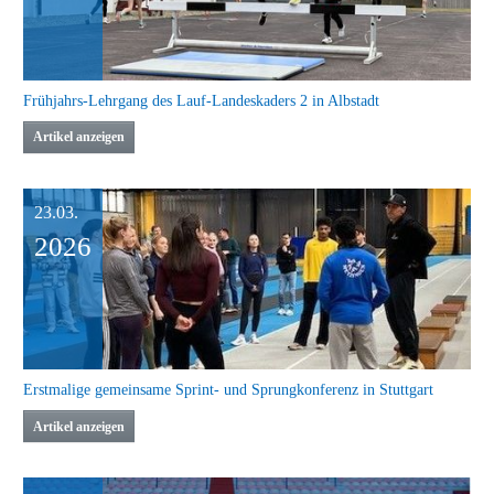
aus Baden-Württemberg mit ihren Laufathleten vertreten.
BWLA
Verwandte Nachrichten
26.03.
2026
Frühjahrs-Lehrgang des Lauf-Landeskaders 2 in Albstadt
Artikel anzeigen
23.03.